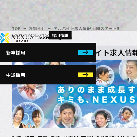
News
アルバイト求人情報 公開
TOP
お知らせ
アルバイト求人情報 公開スタート!!
NEXUSホールディングス株式会社
採用情報
2014/05/12
Recruiting Site
5月12日より、アルバイト求人情
新卒採用
中途採用