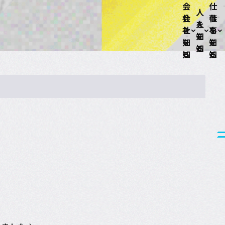
会
仕
人
社
事
を
を
を
知
知
知
る
る
る