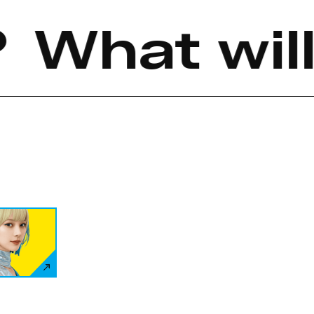
？
What will