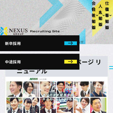
News
会
仕
人
社
事
【アルバイト求人情報】リ
を
を
を
知
知
知
ニューアルのお知らせ
る
る
る
NEXUSホールディングス株式会社
Recruiting Site
TOP
お知らせ
【アルバイト求人情報】リニューアルのお知らせ
新卒採用
採用情報
2017/08/01
求人情報アルバイト・ページ リ
中途採用
ニューアル