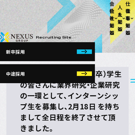
News
会
仕
人
社
事
2019年度・インターン
を
を
を
知
知
知
シップ 終了のお知らせ
る
る
る
NEXUSホールディングス株式会社
Recruiting Site
TOP
お知らせ
2019年度・インターンシップ 終了のお知らせ
新卒採用
採用情報
2018/02/18
NEXUSでは（2019年度卒）学生
中途採用
の皆さんに業界研究・企業研究
の一環として、インターンシッ
プ生を募集し、2月18日 を持ち
まして全日程を終了させて頂
きました。