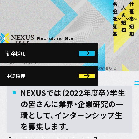
News
会
仕
人
社
事
2022年度卒【情報公開
を
を
を
知
知
知
中】インターンシップの
る
る
る
NEXUSホールディングス株式会社
Recruiting Site
お知らせ
新卒採用
TOP
お知らせ
2022年度卒【情報公開中】インターンシップのお知らせ
採用情報
中途採用
2020/09/01
NEXUSでは（2022年度卒）学生
の皆さんに業界・企業研究の一
環として、インターンシップ生
を募集します。
┏────────────────┓