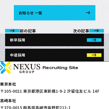
お知らせ 一覧
前の記事
次の記事
新卒採用
中途採用
NEXUSホールディングス株式会社
ページトップへ
Recruiting Site
東京本社
〒105-0021 東京都港区東新橋1-9-2 汐留住友ビル 14F
高崎本社
〒370-0015 群馬県高崎市島野町212-1